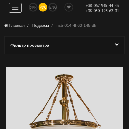
+38-067-945-44-43
УКР
РУС
ENG
Показать
+38-050-193-62-31
навигацию
Главная
Подвесы
nsb-014-4h60-145-dk
Фильтр просмотра