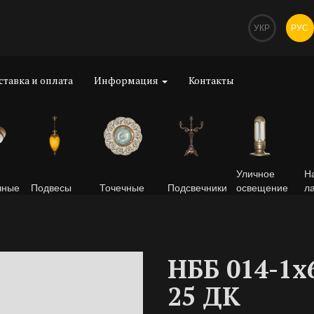
УКР
РУС
ставка и оплата
Информация
Контакты
Уличное
Н
чные
Подвесы
Точечные
Подсвечники
освещение
л
НББ 014-1х
25 ДК