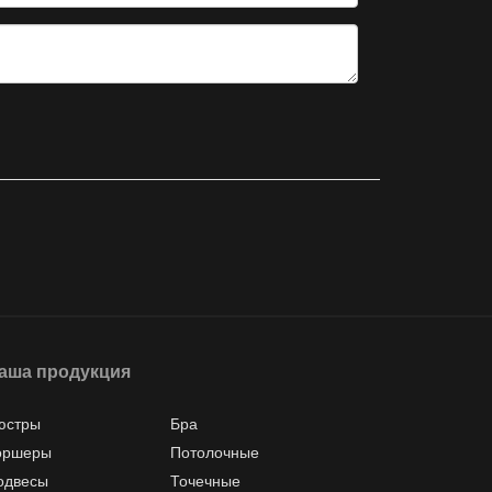
аша продукция
юстры
Бра
оршеры
Потолочные
одвесы
Точечные