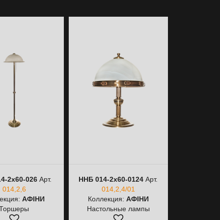
4-2х60-026
Арт.
ННБ 014-2х60-0124
Арт.
ННБ 014-2
014,2,6
014,2,4/01
014
екция:
АФІНИ
Коллекция:
АФІНИ
Коллекц
Торшеры
Настольные лампы
Настоль