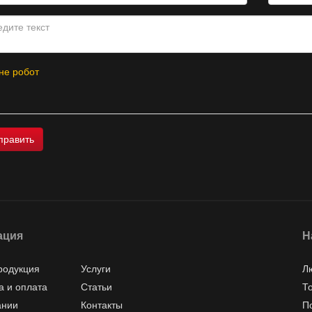
не робот
ация
Н
родукция
Услуги
Л
а и оплата
Статьи
Т
ании
Контакты
П