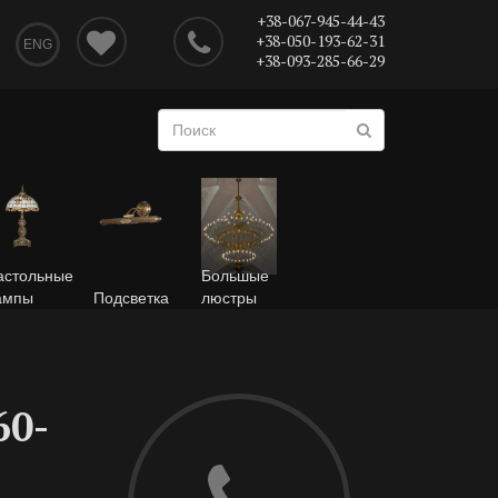
+38-067-945-44-43
+38-050-193-62-31
ENG
+38-093-285-66-29
астольные
Большые
ампы
Подсветка
люстры
60-