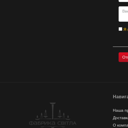
Я 
Навиг
Наша п
Доставк
О комп