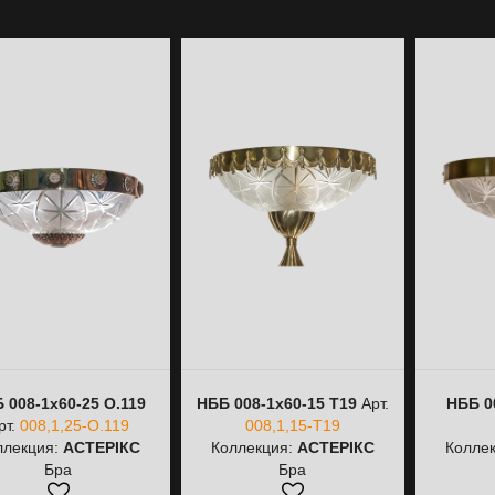
 008-1х60-25 О.119
НББ 008-1х60-15 Т19
Арт.
НББ 0
рт.
008,1,25-О.119
008,1,15-Т19
ллекция:
АСТЕРІКС
Коллекция:
АСТЕРІКС
Колле
Бра
Бра