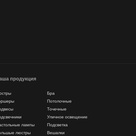
аша продукция
юстры
Бра
оршеры
Потолочные
одвесы
Точечные
одсвечники
Уличное освещение
астольные лампы
Подсветка
ольшые люстры
Вешалки