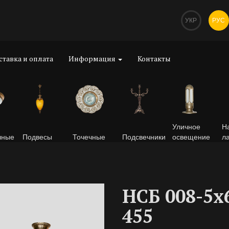
УКР
РУС
ставка и оплата
Информация
Контакты
Уличное
Н
чные
Подвесы
Точечные
Подсвечники
освещение
л
НСБ 008-5х
455