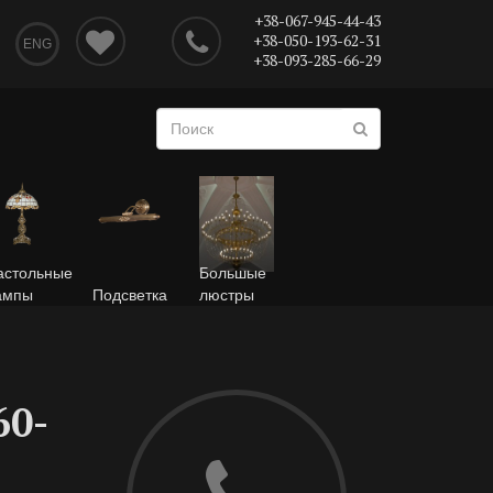
+38-067-945-44-43
+38-050-193-62-31
ENG
+38-093-285-66-29
астольные
Большые
ампы
Подсветка
люстры
60-