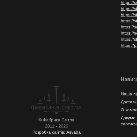
https:/
https://
https://
https://
https://
https://
https://
https://
Навиг
Наша п
Доставк
О комп
Докумен
© Фабрика Світла
сертиф
2011 - 2026
Розробка сайтів: Asvada