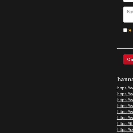
Я 
hann
https://
https://
https:/
https:/
https:/
https:/
https://
https:/