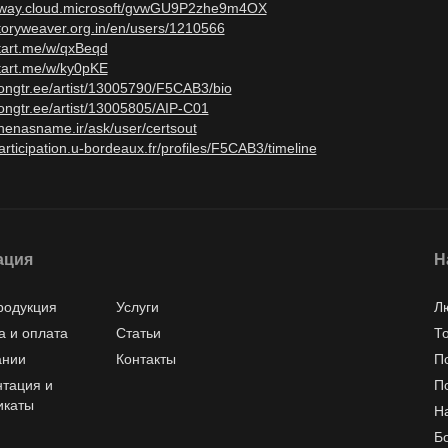
/sway.cloud.microsoft/gvwGU9P2zhe9m4OX
storyweaver.org.in/en/users/1210566
start.me/w/qxBeqd
start.me/w/ky0pKE
songtr.ee/artist/13005790/F5CAB3/bio
songtr.ee/artist/13005805/AIP-C01
shenasname.ir/ask/user/certsout
participation.u-bordeaux.fr/profiles/F5CAB3/timeline
ация
Н
родукция
Услуги
Л
а и оплата
Статьи
Т
ании
Контакты
П
тация и
П
икаты
Н
Б