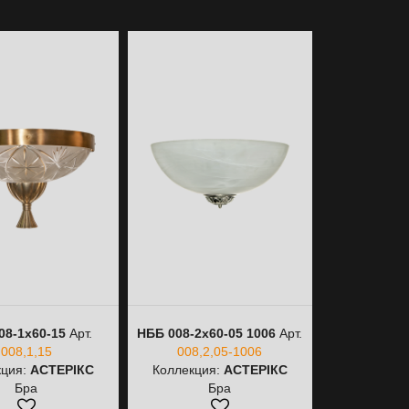
08-1х60-15
Арт.
НББ 008-2х60-05 1006
Арт.
НСБ 008-1
008,1,15
008,2,05-1006
008
кция:
АСТЕРІКС
Коллекция:
АСТЕРІКС
Коллекци
Бра
Бра