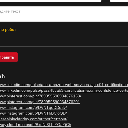
не робот
ah
www.linkedin.com/pulse/ace-amazon-web-services-aip-c01-certification-
www.linkedin.com/pulse/pass-f5cab3-certification-exam-confidence-cert
/www.pinterest.com/pin/789959590934876153/
/www.pinterest.com/pin/789959590934876201
/www.instagram.com/p/DVNTqeDDu8v/
/www.instagram.com/p/DVNT6BCjoQD/
therealblackfriday.com/author/certsout/
/sway.cloud.microsoft/BxdNI3LLIYGaYjCh