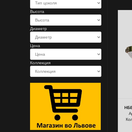
Высота
Диаметр
Цена
Коллекция
НББ
А
Ко