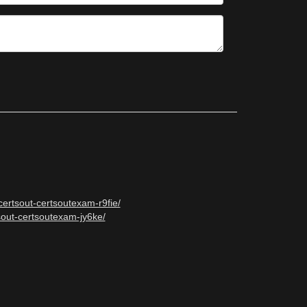
certsout-certsoutexam-r9fie/
sout-certsoutexam-jy6ke/