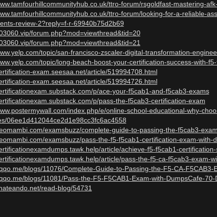
www.tamfourhillcommunityhub.co.uk/ttro-forum/rsgoldfast-mastering-afk
www.tamfourhillcommunityhub.co.uk/ttro-forum/looking-for-a-reliable-a
ents-review-2?reply=f-r-69940b75d2b69
/203060.vip/forum.php?mod=viewthread&tid=20
/203060.vip/forum.php?mod=viewthread&tid=21
www.yelp.com/topic/san-francisco-zscaler-digital-transformation-engin
www.yelp.com/topic/long-beach-boost-your-certification-success-with-f
certification-exam.seesaa.net/article/519994708.html
certification-exam.seesaa.net/article/519994726.html
certificationexam.substack.com/p/ace-your-f5cab1-and-f5cab3-exams
certificationexam.substack.com/p/pass-the-f5cab3-certification-exam
/www.postermywall.com/index.php/e/online-school-educational-why-cho
es/06ee1d412044ce2d1e98cc3fc6ac4558
/neomambi.com/examsbuzz/complete-guide-to-passing-the-f5cab3-exa
/neomambi.com/examsbuzz/pass-the-f5-f5cab1-certification-exam-with
certificationexamdumps.tawk.help/article/achieve-f5-f5cab1-certificati
certificationexamdumps.tawk.help/article/pass-the-f5-ca-f5cab3-exam-w
/eqqo.me/blogs/11076/Complete-Guide-to-Passing-the-F5-CA-F5CAB3-
/eqqo.me/blogs/11081/Pass-the-F5-F5CAB1-Exam-with-DumpsCafe-70-D
chateando.net/read-blog/54731