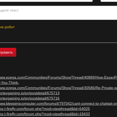
не робот
/www.ezega.com/Communities/Forums/ShowThread/40889/How-EssayPay-
-You-Think-
/www.ezega.com/Communities/Forums/ShowThread/30586/Re-Private-scho
vortexgaming.io/en/postdetail/675713
vortexgaming.io/en/postdetail/675716
www.bleepingcomputer.com/forums/t/797042/cant-connect-to-chatgpt-on-
bbs.t-firefly.com/forum.php?mod=viewthread&tid=54025
bbs.t-firefly.com/forum.php?mod=viewthread&tid=18433