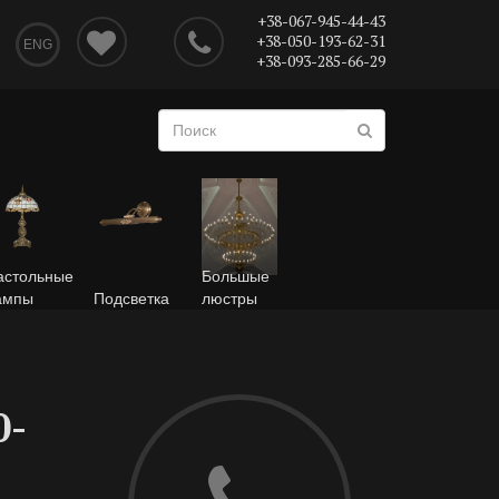
+38-067-945-44-43
+38-050-193-62-31
ENG
+38-093-285-66-29
астольные
Большые
ампы
Подсветка
люстры
0-