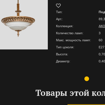
Тип:
По
Арт.:
89,3
Коллекция:
АКО
Количество ламп:
3
Макс. мощность ламп:
60
Тип цоколя:
E27
Высота:
0,7
Диаметр:
0,4
Товары этой ко