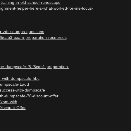
-training-in-old-school-runescape
ssignment-helper-here-s-what-worked-for-me-locus-
eer-zdte-dumps-questions
5-f5cab3-exam-preparation-resources
ose-dumpscafe-f5-f5cab1-preparation-
m-with-dumpscafe-hbc
-dumpscafe-1add
on-success-with-dumpscafe
ith-dumpscafe-70-discount-offer
Exam-with
iscount-Offer