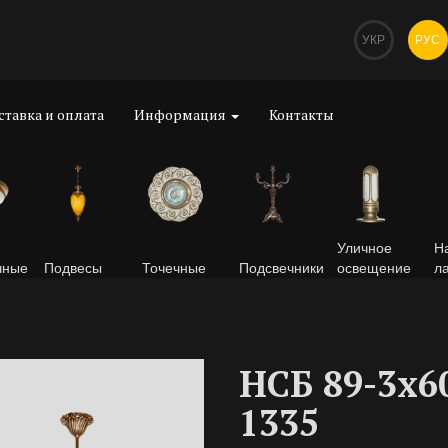
УКР
РУС
ставка и оплата
Информация
Контакты
Уличное
Н
чные
Подвесы
Точечные
Подсвечники
освещение
л
НСБ 89-3х6
1335