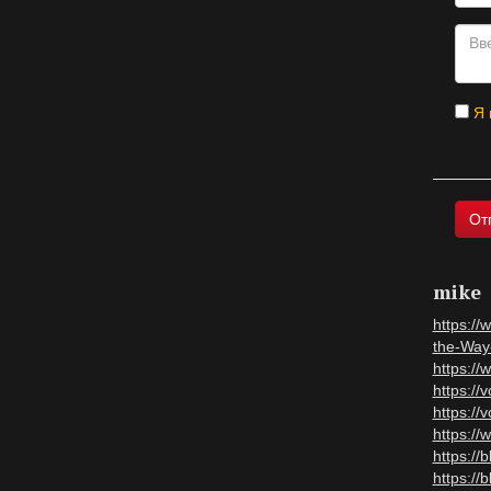
Я 
mike
https:/
the-Way
https:/
https://
https://
https://
https://
https://