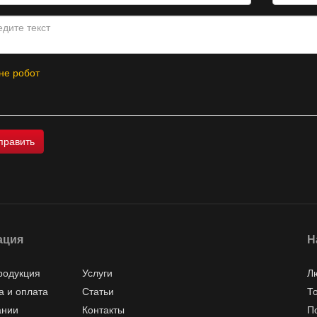
не робот
ация
Н
родукция
Услуги
Л
а и оплата
Статьи
Т
ании
Контакты
П