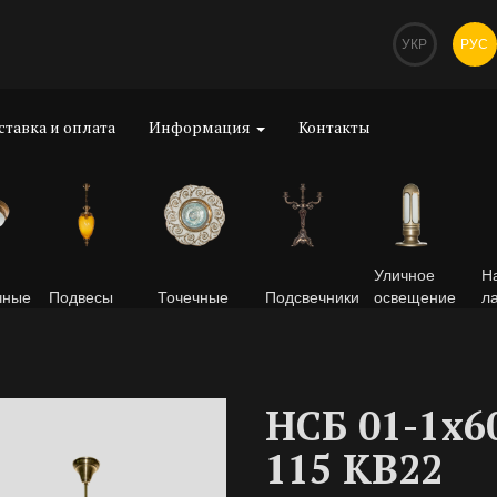
УКР
РУС
ставка и оплата
Информация
Контакты
Уличное
Н
чные
Подвесы
Точечные
Подсвечники
освещение
л
НСБ 01-1х6
115 КВ22