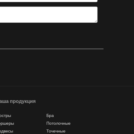
аша продукция
юстры
Бра
оршеры
Потолочные
одвесы
Точечные