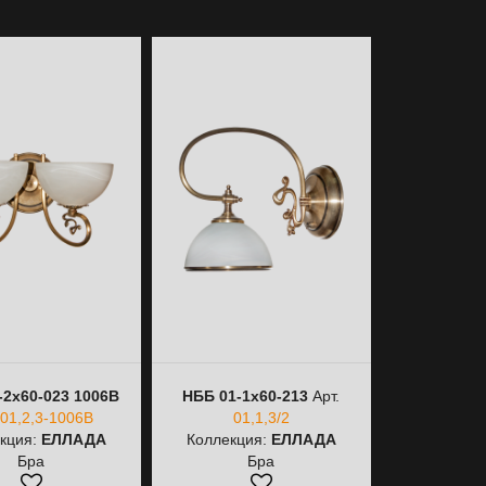
-2х60-023 1006В
НББ 01-1х60-213
Арт.
НББ 01-1х
01,2,3-1006В
01,1,3/2
Арт.
01,
кция:
ЕЛЛАДА
Коллекция:
ЕЛЛАДА
Коллекци
Бра
Бра