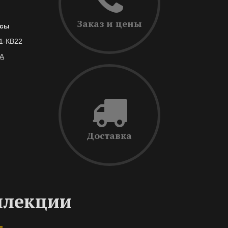
Заказ и цены
есы
/1-КВ22
А
Доставка
ллекции