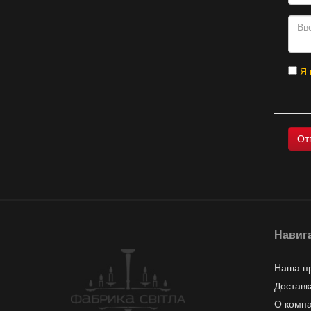
Я 
Навиг
Наша п
Доставк
О комп