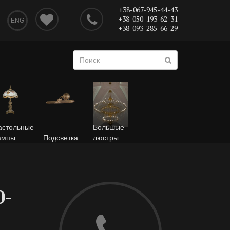
+38-067-945-44-43
+38-050-193-62-31
ENG
+38-093-285-66-29
астольные
Большые
ампы
Подсветка
люстры
0-