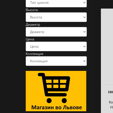
Высота
Диаметр
Цена
Коллекция
НН
Ко
Н