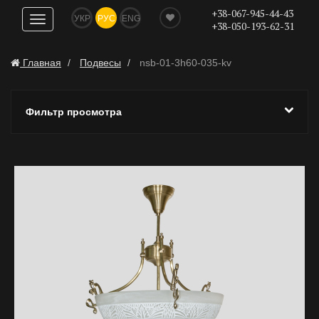
+38-067-945-44-43
УКР
РУС
ENG
Показать
+38-050-193-62-31
навигацию
Главная
Подвесы
nsb-01-3h60-035-kv
Фильтр просмотра