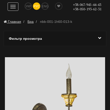
+38-067-945-44-43
УКР
РУС
ENG
Показать
+38-050-193-62-31
навигацию
Главная
Бра
nbb-001-1h60-013-k
Фильтр просмотра