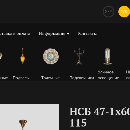
УКР
РУС
ставка и оплата
Информация
Контакты
Уличное
Н
чные
Подвесы
Точечные
Подсвечники
освещение
л
НСБ 47-1х6
115