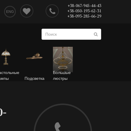
+38-067-945-44-43
+38-050-193-62-31
ENG
+38-093-285-66-29
астольные
Большые
ампы
Подсветка
люстры
0-