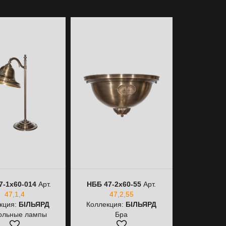
7-1х60-014
Арт.
НББ 47-2х60-55
Арт.
НББ 47-2
47,1,4
47,2,55
47
кция:
БІЛЬЯРД
Коллекция:
БІЛЬЯРД
Коллекци
ольные лампы
Бра