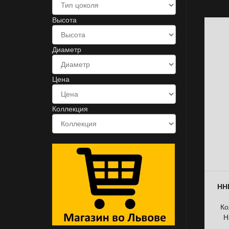
Высота
Диаметр
Цена
Коллекция
ННБ
Ко
Н