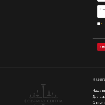
Я 
Навиг
Наша п
Доставк
О комп