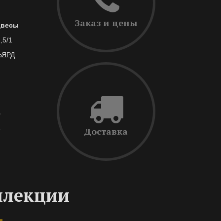
Заказ и цены
двесы
,5/1
ЬЯРД
0
6
Доставка
ллекции