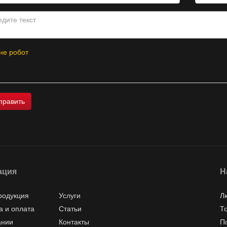
не робот
ация
Н
родукция
Услуги
Л
а и оплата
Статьи
Т
ании
Контакты
П