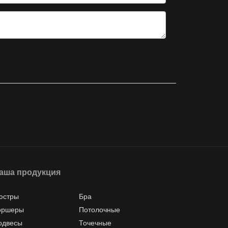
аша продукция
юстры
Бра
оршеры
Потолочные
одвесы
Точечные