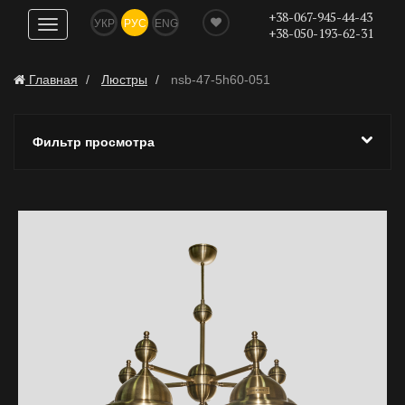
+38-067-945-44-43
УКР
РУС
ENG
Показать
+38-050-193-62-31
навигацию
Главная
Люстры
nsb-47-5h60-051
Фильтр просмотра