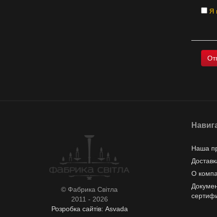
Я 
Навиг
Наша п
Доставк
О комп
Докумен
© Фабрика Світла
сертиф
2011 - 2026
Розробка сайтів: Asvada