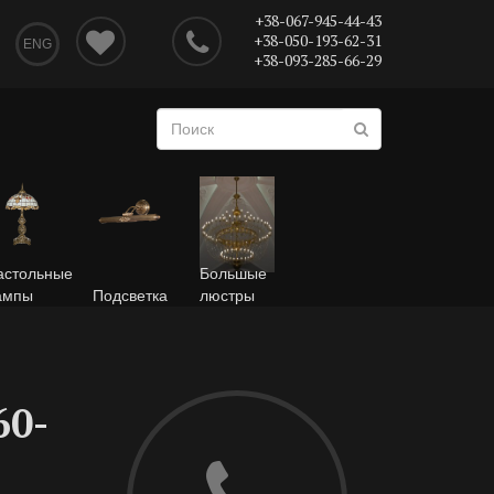
+38-067-945-44-43
+38-050-193-62-31
ENG
+38-093-285-66-29
астольные
Большые
ампы
Подсветка
люстры
60-