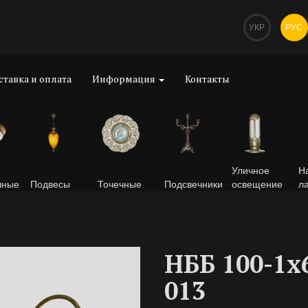
УКР
РУС
ставка и оплата
Информация
Контакты
Уличное
Н
чные
Подвесы
Точечные
Подсвечники
освещение
л
НББ 100-1х
013