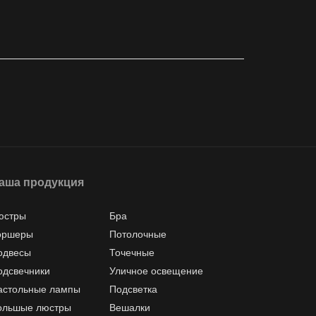
аша продукция
юстры
Бра
оршеры
Потолочные
одвесы
Точечные
одсвечники
Уличное освещение
астольные лампы
Подсветка
ольшые люстры
Вешалки