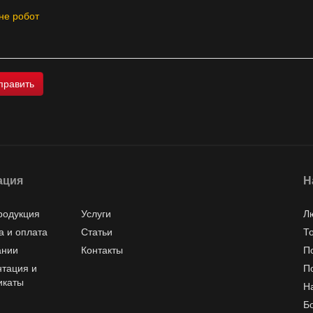
не робот
ация
Н
родукция
Услуги
Л
а и оплата
Статьи
Т
ании
Контакты
П
тация и
П
икаты
Н
Б