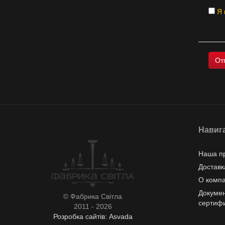
Я 
Навиг
Наша п
Доставк
О комп
Докумен
© Фабрика Світла
сертиф
2011 - 2026
Розробка сайтів: Asvada