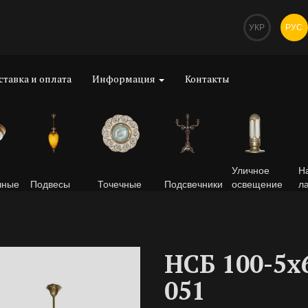
УКР
РУС
ставка и оплата
Информация
Контакты
Уличное
Н
чные
Подвесы
Точечные
Подсвечники
освещение
л
НСБ 100-5х
051