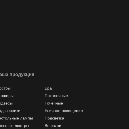
аша продукция
юстры
Бра
оршеры
Потолочные
одвесы
Точечные
одсвечники
Уличное освещение
астольные лампы
Подсветка
ольшые люстры
Вешалки