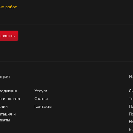
не робот
ация
Н
родукция
Услуги
Л
а и оплата
Статьи
Т
ании
Контакты
П
тация и
П
икаты
Н
Б