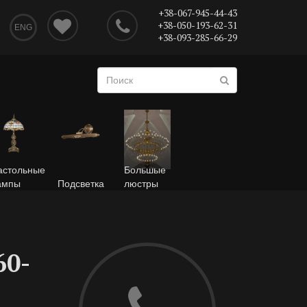
+38-067-945-44-43
+38-050-193-62-31
ENG
+38-093-285-66-29
астольные
Большые
ампы
Подсветка
люстры
60-