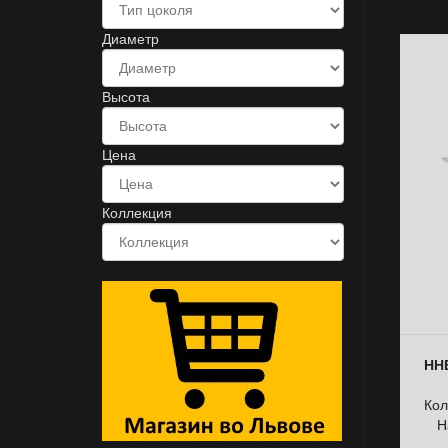
Диаметр
Высота
Цена
Коллекция
ННБ
Кол
Н