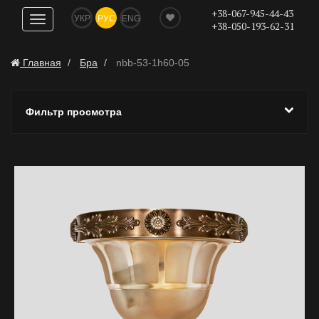
+38-067-945-44-43
УКР
РУС
ENG
Показать
+38-050-193-62-31
навигацию
Главная
Бра
nbb-53-1h60-05
Фильтр просмотра