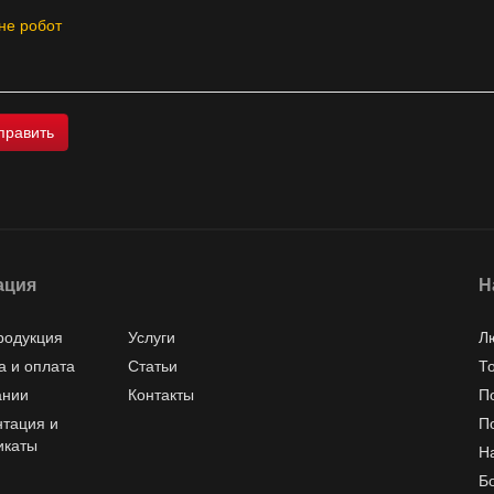
не робот
ация
Н
родукция
Услуги
Л
а и оплата
Статьи
Т
ании
Контакты
П
тация и
П
икаты
Н
Б