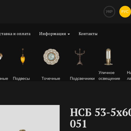
УКР
РУС
ставка и оплата
Информация
Контакты
Уличное
Н
чные
Подвесы
Точечные
Подсвечники
освещение
л
НСБ 53-5х6
051