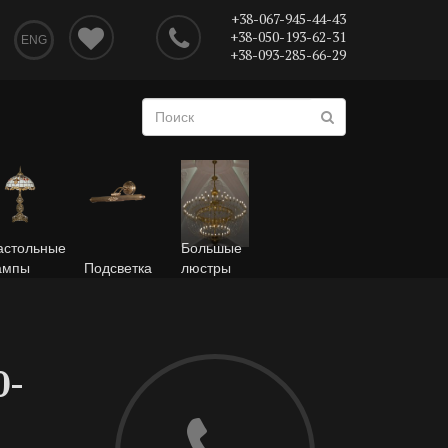
+38-067-945-44-43
+38-050-193-62-31
ENG
+38-093-285-66-29
астольные
Большые
ампы
Подсветка
люстры
0-