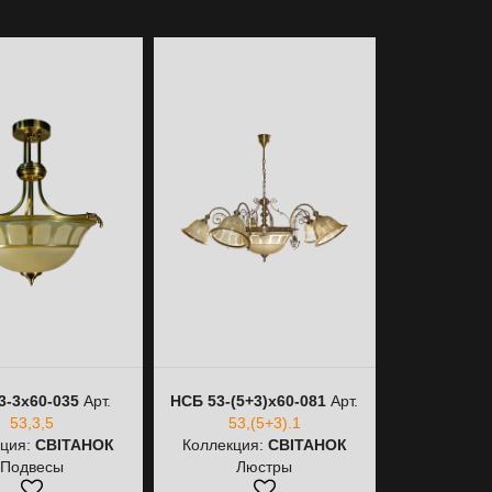
3-3х60-035
Арт.
НСБ 53-(5+3)х60-081
Арт.
53,3,5
53,(5+3).1
кция:
СВІТАНОК
Коллекция:
СВІТАНОК
Подвесы
Люстры