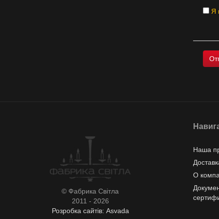
Я 
Навиг
Наша п
Доставк
О комп
Докумен
© Фабрика Світла
сертиф
2011 - 2026
Розробка сайтів: Asvada