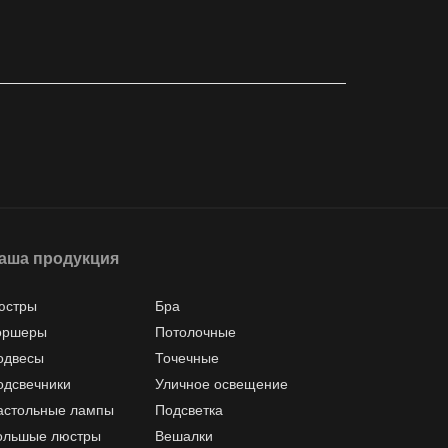
аша продукция
юстры
Бра
оршеры
Потолочные
одвесы
Точечные
одсвечники
Уличное освещение
астольные лампы
Подсветка
ольшые люстры
Вешалки