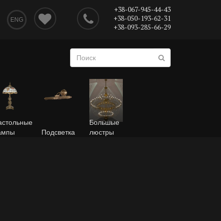
+38-067-945-44-43
+38-050-193-62-31
ENG
+38-093-285-66-29
астольные
Большые
ампы
Подсветка
люстры