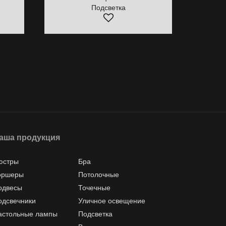
Подсветка
аша продукция
юстры
Бра
оршеры
Потолочные
одвесы
Точечные
одсвечники
Уличное освещение
астольные лампы
Подсветка