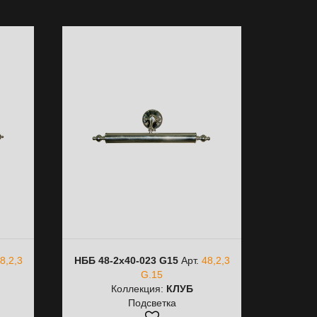
8,2,3
НББ 48-2х40-023 G15
Арт.
48,2,3
G.15
Коллекция:
КЛУБ
Подсветка