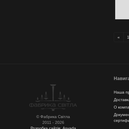
«
Навиг
Наша п
Доставк
О комп
Докумен
© Фабрика Світла
сертиф
2011 - 2026
Розробка сайтів: Asvada