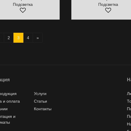
Подсветка
Подсветка
1
2
3
4
»
ация
Н
родукция
Услуги
Л
а и оплата
Статьи
Т
ании
Контакты
П
тация и
П
икаты
Н