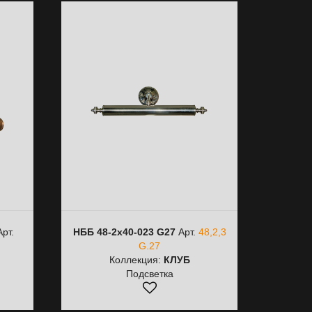
рт.
НББ 48-2х40-023 G27
Арт.
48,2,3
G.27
Коллекция:
КЛУБ
Подсветка