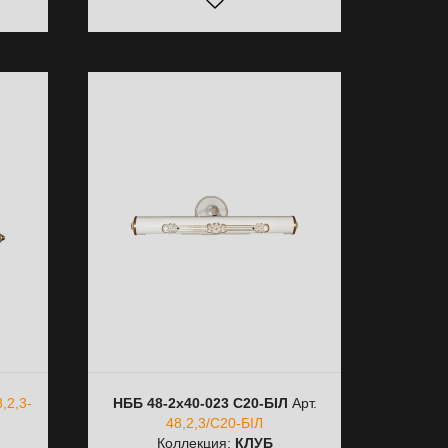
,2,3-
НББ 48-2х40-023 С20-БІЛ
Арт.
48,2,3/С20-БІЛ
Коллекция:
КЛУБ