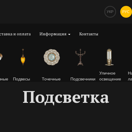
УКР
РУС
ставка и оплата
Информация
Контакты
Уличное
Н
чные
Подвесы
Точечные
Подсвечники
освещение
л
Подсветка