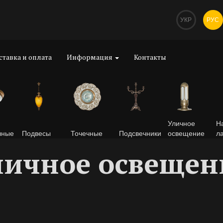
УКР
РУС
ставка и оплата
Информация
Контакты
Уличное
Н
чные
Подвесы
Точечные
Подсвечники
освещение
л
личное освещен