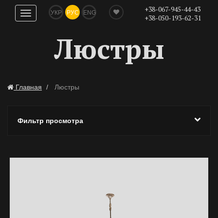
+38-067-945-44-43
УКР
РУС
ENG
Показать
+38-050-193-62-31
навигацию
Люстры
Главная
Люстры
Фильтр просмотра