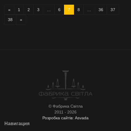
«
1
2
3
…
6
7
8
…
36
37
38
»
© Фабрика Світла
2011 - 2026
Розробка сайтів: Asvada
Навигация