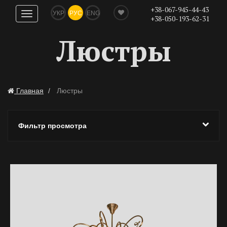
+38-067-945-44-43
УКР
РУС
ENG
Показать
+38-050-193-62-31
навигацию
Люстры
Главная
Люстры
Фильтр просмотра