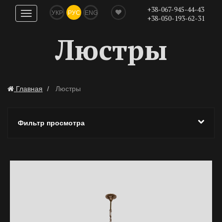
+38-067-945-44-43
УКР
РУС
ENG
Показать
+38-050-193-62-31
навигацию
Люстры
Главная
Люстры
Фильтр просмотра