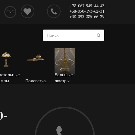
+38-067-945-44-43
+38-050-193-62-31
ENG
+38-093-285-66-29
астольные
Большые
ампы
Подсветка
люстры
0-