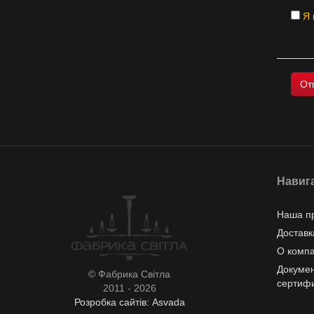
Я 
Навиг
Наша п
Доставк
О комп
Докумен
© Фабрика Світла
сертиф
2011 - 2026
Розробка сайтів: Asvada