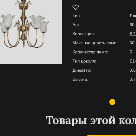
Тип:
Лю
Арт.:
60,
Коллекция:
ЕП
Макс. мощность ламп:
60
Количество ламп:
5
Тип цоколя:
E1
Диаметр:
0,6
Высота:
0,7
Товары этой ко