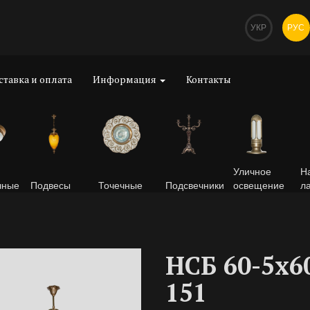
УКР
РУС
ставка и оплата
Информация
Контакты
Уличное
Н
чные
Подвесы
Точечные
Подсвечники
освещение
л
НСБ 60-5х6
151