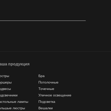
аша продукция
юстры
Бра
оршеры
Потолочные
одвесы
Точечные
одсвечники
Уличное освещение
астольные лампы
Подсветка
ольшые люстры
Вешалки