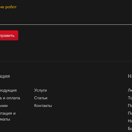
не робот
ация
Н
родукция
Услуги
Л
а и оплата
Статьи
Т
ании
Контакты
П
тация и
П
икаты
Н
Б