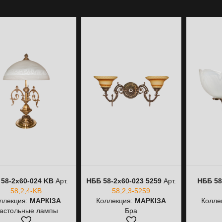
58-2х60-024 KB
Арт.
НББ 58-2х60-023 5259
Арт.
НББ 58
58,2,4-KB
58,2,3-5259
ллекция:
МАРКІЗА
Коллекция:
МАРКІЗА
Колле
астольные лампы
Бра