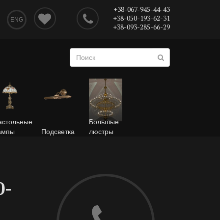
+38-067-945-44-43
+38-050-193-62-31
ENG
+38-093-285-66-29
астольные
Большые
ампы
Подсветка
люстры
0-