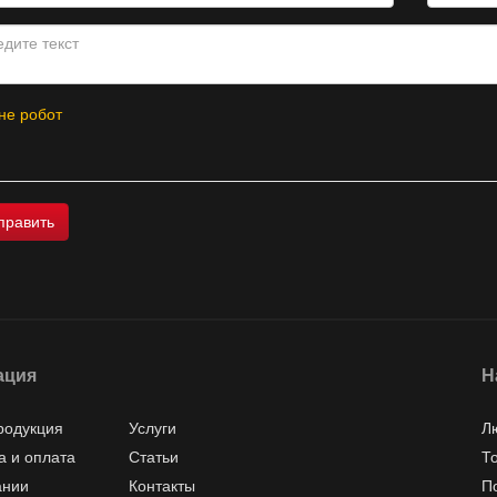
не робот
ация
Н
родукция
Услуги
Л
а и оплата
Статьи
Т
ании
Контакты
П