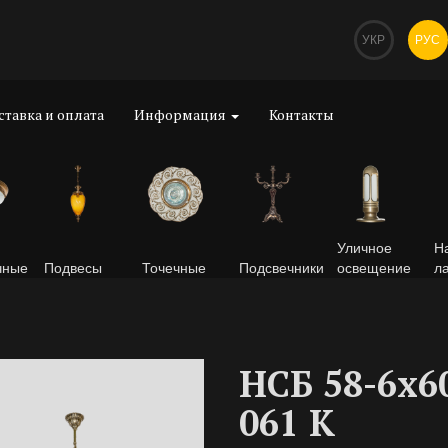
УКР
РУС
ставка и оплата
Информация
Контакты
Уличное
Н
чные
Подвесы
Точечные
Подсвечники
освещение
л
НСБ 58-6х6
061 К