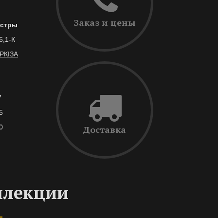
Заказ и цены
стры
6,1-К
РКІЗА
7
5
0
Доставка
ллекции