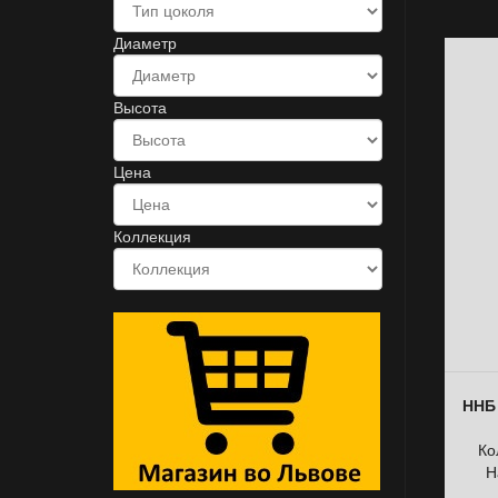
Диаметр
Высота
Цена
Коллекция
ННБ 
Ко
Н