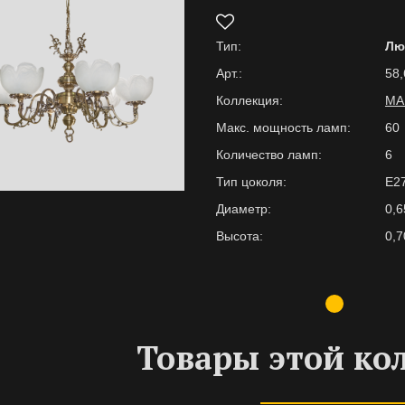
Тип:
Лю
Арт.:
58,
Коллекция:
МА
Макс. мощность ламп:
60
Количество ламп:
6
Тип цоколя:
E2
Диаметр:
0,6
Высота:
0,7
Товары этой ко