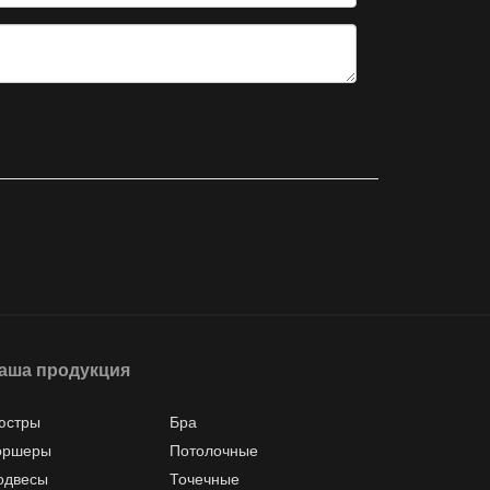
аша продукция
юстры
Бра
оршеры
Потолочные
одвесы
Точечные