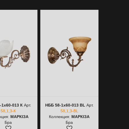
-1х60-013 К
Арт.
НББ 58-1х60-013 BL
Арт.
НСБ 58-3х6
58,1,3-К
58,1,3-BL
58,
кция:
МАРКІЗА
Коллекция:
МАРКІЗА
Коллекци
Бра
Бра
Лю