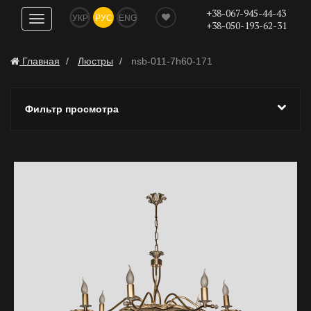
+38-067-945-44-43
УКР
РУС
ENG
Показать
+38-050-193-62-31
навигацию
Главная
Люстры
nsb-011-7h60-171
Фильтр просмотра