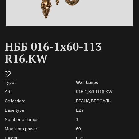
НББ 016-1х60-113
R16.KW
Type:
Wall lamps
Art.:
016,1,3/1-R16.KW
Collection:
ГРАНД ВЕРСАЛЬ
Base type:
E27
Number of lamps:
1
Max lamp power:
60
Height:
0,29