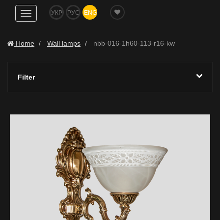
УКР
РУС
ENG
Show
navigation
Home
Wall lamps
nbb-016-1h60-113-r16-kw
Filter