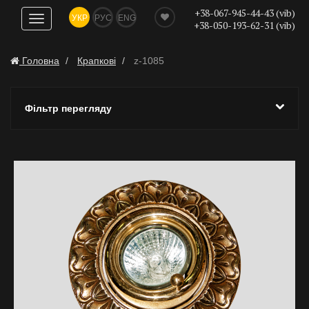
+38-067-945-44-43 (vib)
УКР
РУС
ENG
Показати
+38-050-193-62-31 (vib)
навігацію
Головна
Крапкові
z-1085
Фільтр перегляду