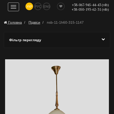
+38-067-945-44-43 (vib)
УКР
РУС
ENG
Показати
+38-050-193-62-31 (vib)
навігацію
Головна
Підвіси
nsb-11-1h60-315-1147
Фільтр перегляду