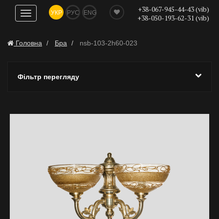
+38-067-945-44-43 (vib)
УКР
РУС
ENG
Показати
+38-050-193-62-31 (vib)
навігацію
Головна
Бра
nsb-103-2h60-023
Фільтр перегляду