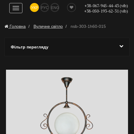
+38-067-945-44-43 (vib)
УКР
РУС
ENG
Показати
+38-050-193-62-31 (vib)
навігацію
Головна
Вуличне світло
nsb-303-1h60-015
Фільтр перегляду