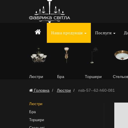
Наша продукція
Послуги
До
Люстри
Бра
Торшери
Стельов
Головна
Люстри
nsb-57--62-h60-081
Люстри
Бра
Торшери
Стельові