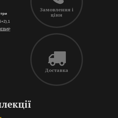
Замовлення і
три
ціни
6+2),1
НЕВИР
Доставка
ллекції