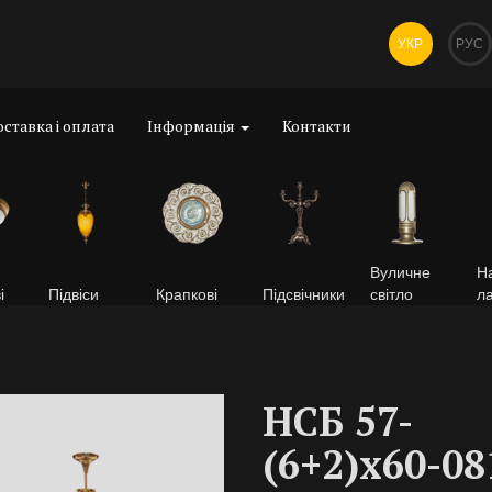
УКР
РУС
ставка і оплата
Інформація
Контакти
Вуличне
На
і
Підвіси
Крапкові
Підсвічники
світло
л
НСБ 57-
(6+2)х60-08