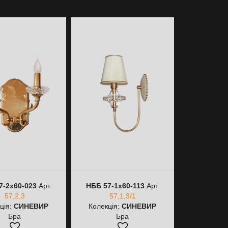
7-2х60-023
Арт.
НББ 57-1х60-113
Арт.
НСБ 57-(
57,2,3
57,1,3/1
H.272
Арт.
57
ція:
СИНЕВИР
Колекція:
СИНЕВИР
Колекція
Бра
Бра
Лю