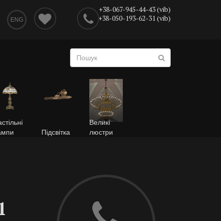
+38-067-945-44-43 (vib)
+38-050-193-62-31 (vib)
ENG
стільні
Великі
ампи
Підсвітка
люстри
1