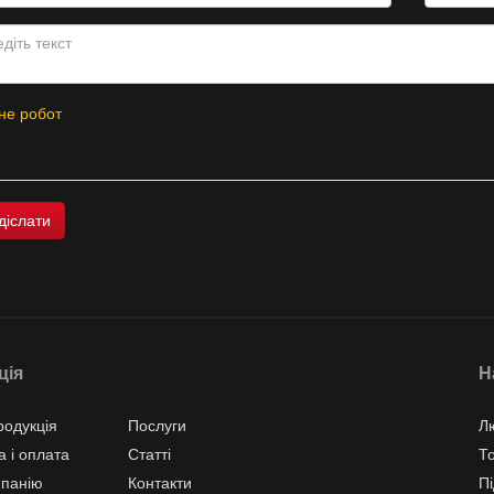
не робот
ція
Н
одукція
Послуги
Л
а і оплата
Статті
Т
мпанію
Контакти
Пі