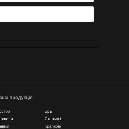
аша продукція
юстри
Бра
оршери
Стельові
двіси
Крапкові