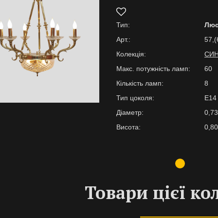
Тип:
Люс
Арт.:
57,(
Колекція:
СИ
Макс. потужність ламп:
60
Кількість ламп:
8
Тип цоколя:
E14
Діаметр:
0,73
Висота:
0,80
Товари цієї ко