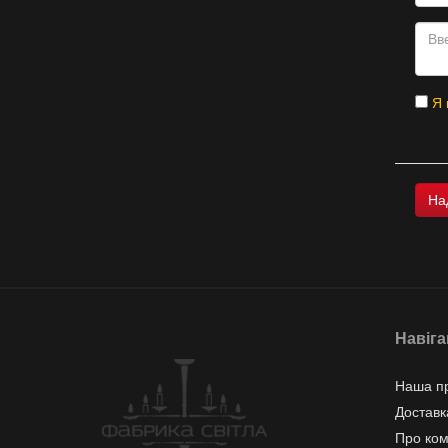
Я 
Навіга
Наша пр
Доставк
Про ко