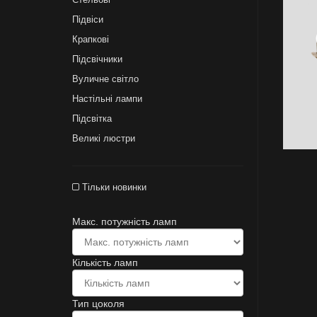
Підвіси
Крапкові
Підсвічники
Вуличне світло
Настільні лампи
Підсвітка
Великі люстри
Тільки новинки
Макс. потужність ламп
Кількість ламп
Тип цоколя