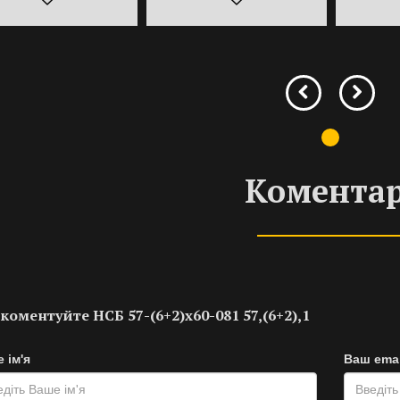
Коментар
коментуйте НСБ 57-(6+2)х60-081 57,(6+2),1
 ім'я
Ваш emai