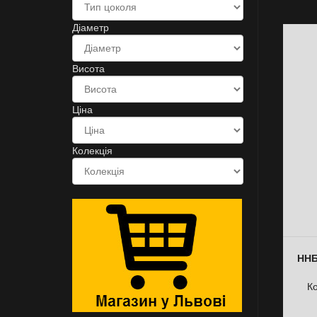
Діаметр
Висота
Ціна
Колекція
ННБ
К