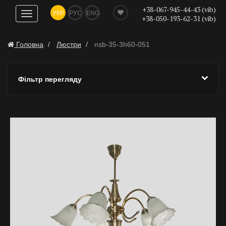
+38-067-945-44-43 (vib)
УКР
РУС
ENG
Показати
+38-050-193-62-31 (vib)
навігацію
Головна
Люстри
nsb-35-3h60-051
Фільтр перегляду