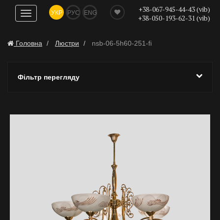
+38-067-945-44-43 (vib)
УКР
РУС
ENG
Показати
+38-050-193-62-31 (vib)
навігацію
Головна
Люстри
nsb-06-5h60-251-fi
Фільтр перегляду