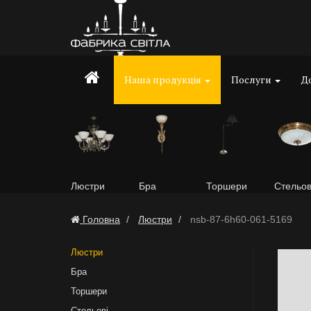
Наша продукція
Послуги
До
Люстри
Бра
Торшери
Стельов
Головна
Люстри
nsb-87-6h60-061-5169
Люстри
Бра
Торшери
Стельові