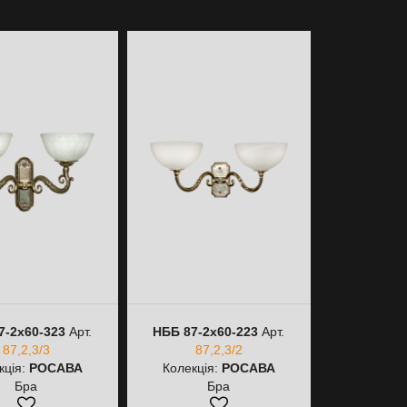
7-2х60-323
Арт.
НББ 87-2х60-223
Арт.
НББ 87-2
87,2,3/3
87,2,3/2
87
кція:
РОСАВА
Колекція:
РОСАВА
Колекці
Бра
Бра