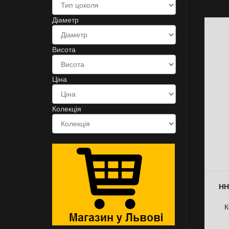
Діаметр
Висота
Ціна
Колекція
НН
К