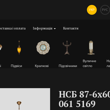
УКР
РУС
ставка і оплата
Інформація
Контакти
Вуличне
На
і
Підвіси
Крапкові
Підсвічники
світло
л
НСБ 87-6х6
061 5169