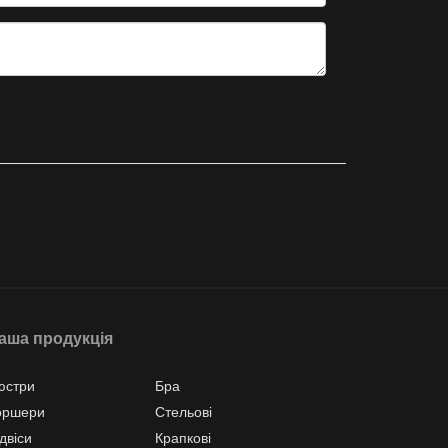
аша продукція
юстри
Бра
оршери
Стельові
двіси
Крапкові