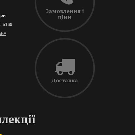
Замовлення і
три
ціни
1-5169
АВА
Доставка
ллекції