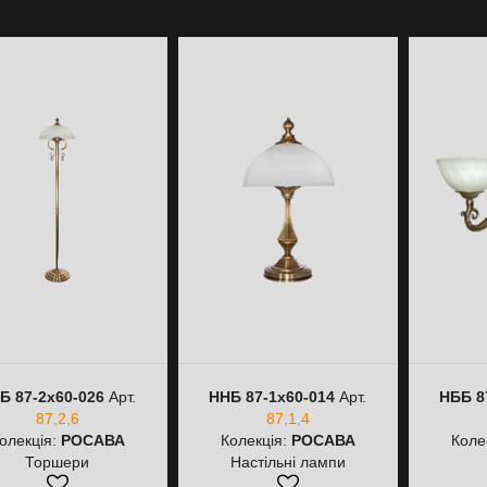
Б 87-2х60-026
Арт.
ННБ 87-1х60-014
Арт.
НББ 8
87,2,6
87,1,4
олекція:
РОСАВА
Колекція:
РОСАВА
Коле
Торшери
Настільні лампи