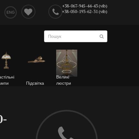
+38-067-945-44-43 (vib)
+38-050-193-62-31 (vib)
ENG
стільні
Великі
ампи
Підсвітка
люстри
0-