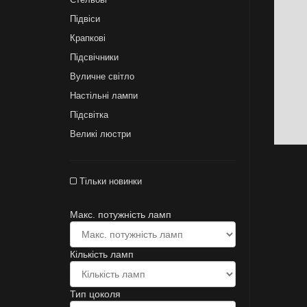
Підвіси
Крапкові
Підсвічники
Вуличне світло
Настільні лампи
Підсвітка
Великі люстри
Тільки новинки
Макс. потужність ламп
Кількість ламп
Тип цоколя