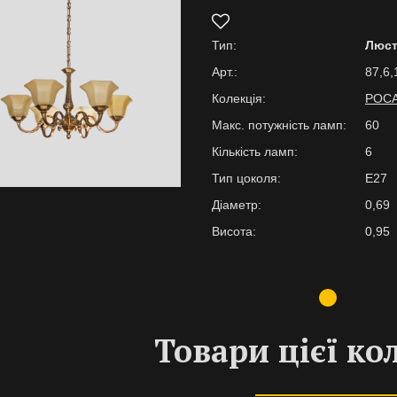
Тип:
Люс
Арт.:
87,6,
Колекція:
РОС
Макс. потужність ламп:
60
Кількість ламп:
6
Тип цоколя:
E27
Діаметр:
0,69
Висота:
0,95
Товари цієї ко