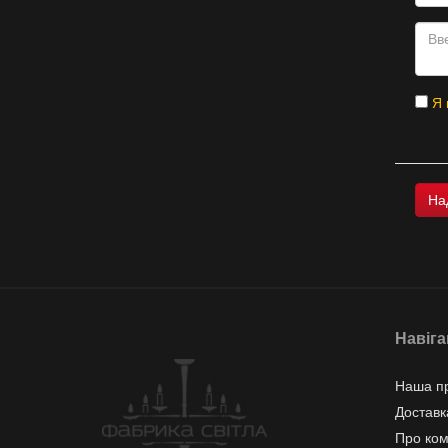
Я 
Навіга
Наша пр
Доставк
Про ко