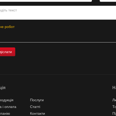
не робот
ція
Н
одукція
Послуги
Л
а і оплата
Статті
Т
мпанію
Контакти
Пі