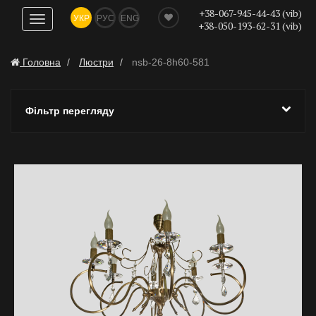
+38-067-945-44-43 (vib)
УКР
РУС
ENG
Показати
+38-050-193-62-31 (vib)
навігацію
Головна
Люстри
nsb-26-8h60-581
Фільтр перегляду