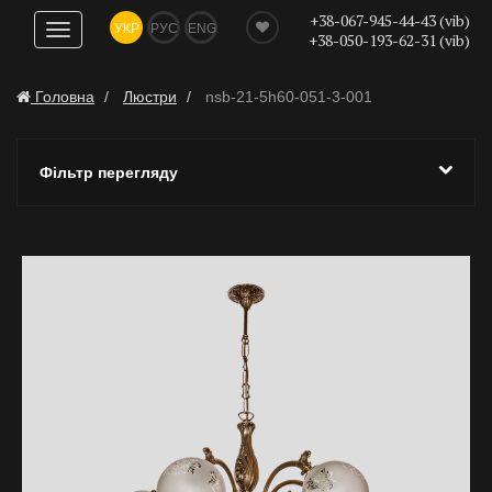
+38-067-945-44-43 (vib)
УКР
РУС
ENG
Показати
+38-050-193-62-31 (vib)
навігацію
Головна
Люстри
nsb-21-5h60-051-3-001
Фільтр перегляду