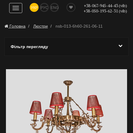
+38-067-945-44-43 (vib)
УКР
РУС
ENG
Показати
+38-050-193-62-31 (vib)
навігацію
Головна
Люстри
nsb-013-6h60-261-06-11
Фільтр перегляду