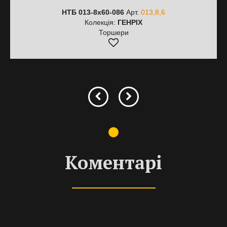
НТБ 013-8х60-086
Арт.
013,8,6
Колекція:
ГЕНРІХ
Торшери
Коментарі