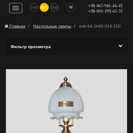
+38-067-945-44-43
УКР
РУС
ENG
Показать
+38-050-193-62-31
навигацию
Главная
Настольные лампы
nnb-64-1h60-014-150
Фильтр просмотра