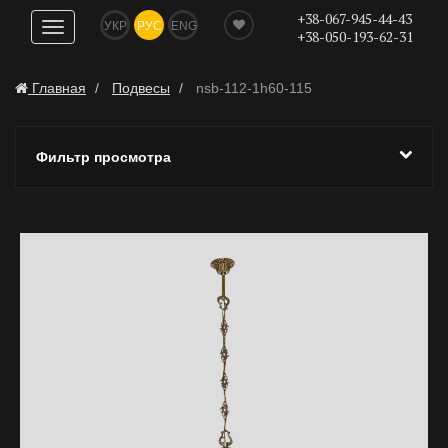
+38-067-945-44-43
УКР
РУС
ENG
Показать
+38-050-193-62-31
навигацию
Главная
Подвесы
nsb-112-1h60-115
Фильтр просмотра