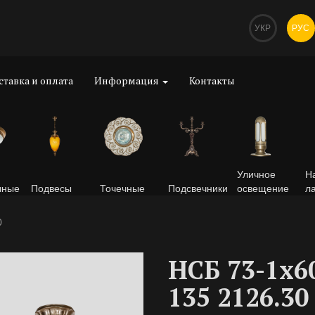
УКР
РУС
ставка и оплата
Информация
Контакты
Уличное
Н
чные
Подвесы
Точечные
Подсвечники
освещение
л
0
НСБ 73-1х6
135 2126.30