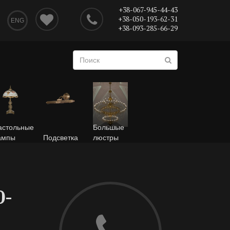
+38-067-945-44-43
+38-050-193-62-31
ENG
+38-093-285-66-29
астольные
Большые
ампы
Подсветка
люстры
0-