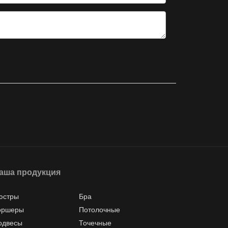
аша продукция
юстры
Бра
оршеры
Потолочные
одвесы
Точечные