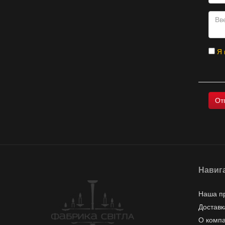
Я 
Навиг
Наша п
Доставк
О комп