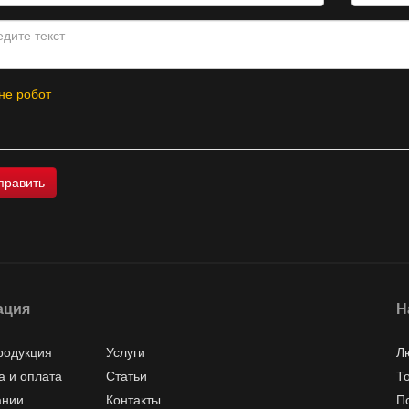
не робот
ация
Н
родукция
Услуги
Л
а и оплата
Статьи
Т
ании
Контакты
П