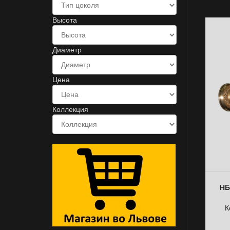
Высота
Диаметр
Цена
Коллекция
НБ
К