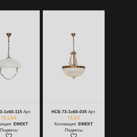
3-1х60-115
Арт.
НСБ 73-1х60-035
Арт.
НСБ 73-(5+
73,1,5/1
73,3,5
73,(
екция:
ЕФЕКТ
Коллекция:
ЕФЕКТ
Коллекц
Подвесы
Подвесы
Лю