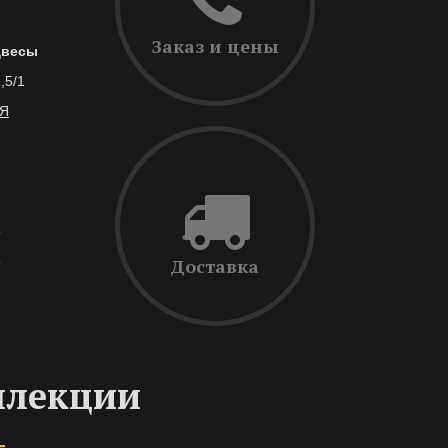
Заказ и цены
двесы
,5/1
Я
5
5
Доставка
ллекции