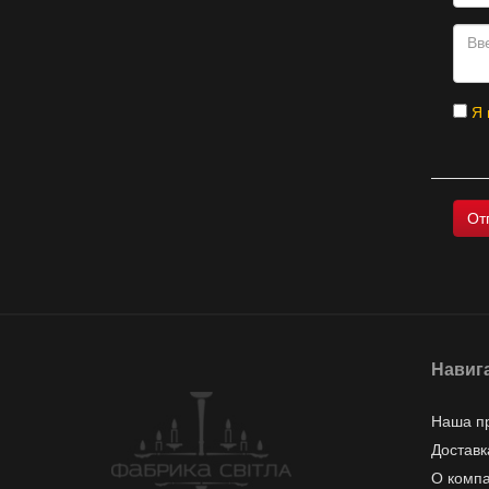
Я 
Навиг
Наша п
Доставк
О комп