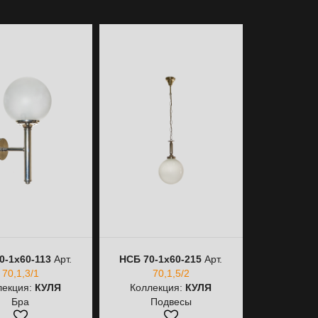
0-1х60-113
Арт.
НСБ 70-1х60-215
Арт.
НСБ 70-1
70,1,3/1
70,1,5/2
70
лекция:
КУЛЯ
Коллекция:
КУЛЯ
Коллек
Бра
Подвесы
По