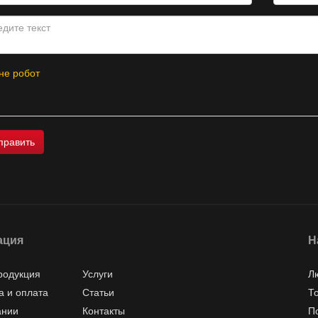
не робот
ация
Н
родукция
Услуги
Л
а и оплата
Статьи
Т
ании
Контакты
П