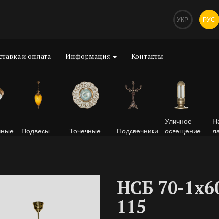
УКР
РУС
ставка и оплата
Информация
Контакты
Уличное
Н
чные
Подвесы
Точечные
Подсвечники
освещение
л
НСБ 70-1х6
115