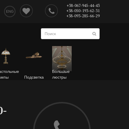
+38-067-945-44-43
+38-050-193-62-31
ENG
+38-093-285-66-29
астольные
Большые
ампы
Подсветка
люстры
0-