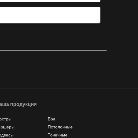
аша продукция
юстры
Бра
оршеры
Потолочные
одвесы
Точечные