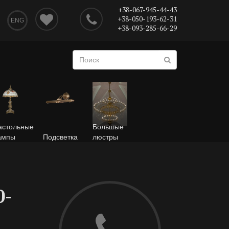
+38-067-945-44-43
+38-050-193-62-31
ENG
+38-093-285-66-29
астольные
Большые
ампы
Подсветка
люстры
0-