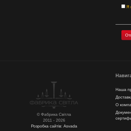
Я 
Навиг
Наша п
Доставк
О комп
Докумен
© Фабрика Світла
сертиф
2011 - 2026
Розробка сайтів: Asvada