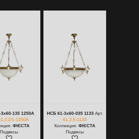
-3х60-135 1250А
НСБ 61-3х60-035 1133
Арт.
61,3,2/1-1250А
61,3,5-1133
екция:
ФІЄСТА
Коллекция:
ФІЄСТА
Подвесы
Подвесы