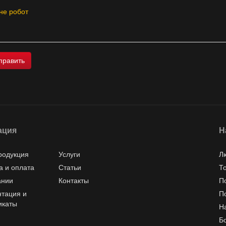
не робот
ация
Н
родукция
Услуги
Л
а и оплата
Статьи
Т
ании
Контакты
П
тация и
П
икаты
Н
Б