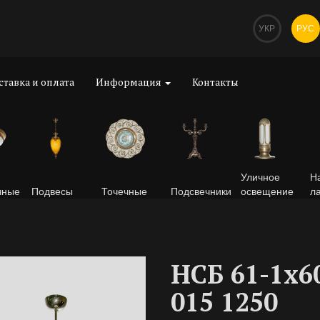
УКР
РУС
ставка и оплата
Информация
Контакты
Уличное
Н
чные
Подвесы
Точечные
Подсвечники
освещение
л
НСБ 61-1х6
015 1250