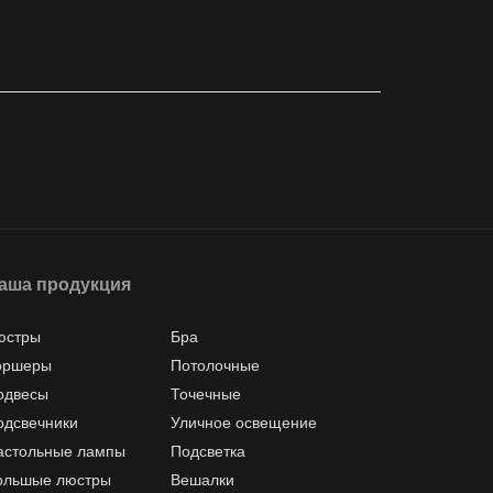
аша продукция
юстры
Бра
оршеры
Потолочные
одвесы
Точечные
одсвечники
Уличное освещение
астольные лампы
Подсветка
ольшые люстры
Вешалки