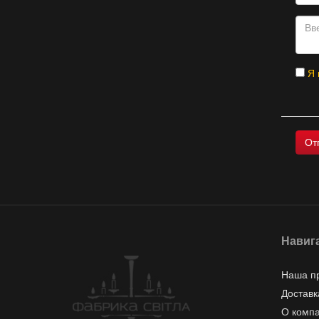
Я 
Навиг
Наша п
Доставк
О комп