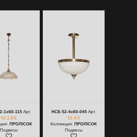
2-1х60-115
Арт.
НСБ 52-4х60-045
Арт.
НСБ 52-5х
52,1,5/1
52,4,5
52,
ция:
ПРОЛІСОК
Коллекция:
ПРОЛІСОК
Коллекция
Подвесы
Подвесы
Лю