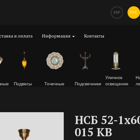
УКР
РУС
ставка и оплата
Информация
Контакты
Уличное
Н
чные
Подвесы
Точечные
Подсвечники
освещение
л
НСБ 52-1х6
015 KB