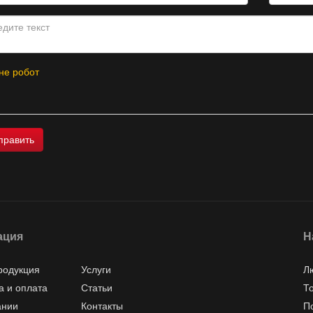
не робот
ация
Н
родукция
Услуги
Л
а и оплата
Статьи
Т
ании
Контакты
П