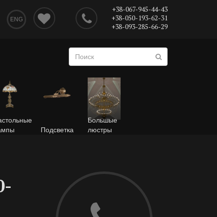
+38-067-945-44-43
+38-050-193-62-31
ENG
+38-093-285-66-29
астольные
Большые
ампы
Подсветка
люстры
0-