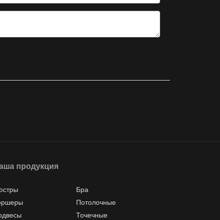
аша продукция
юстры
Бра
оршеры
Потолочные
одвесы
Точечные