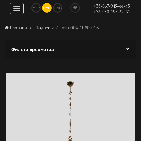
+38-067-945-44-43
УКР
РУС
ENG
Показать
+38-050-193-62-31
навигацию
Главная
Подвесы
nsb-004-1h60-015
Фильтр просмотра