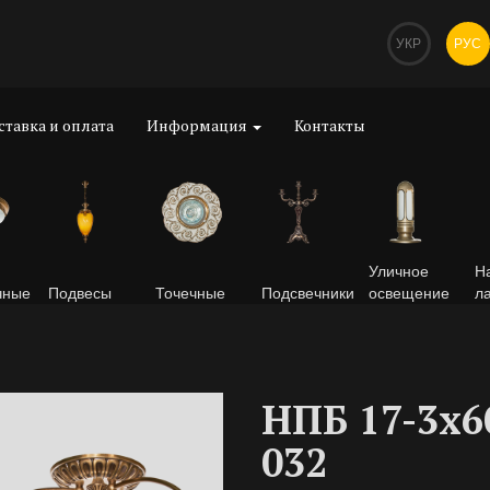
УКР
РУС
ставка и оплата
Информация
Контакты
Уличное
Н
чные
Подвесы
Точечные
Подсвечники
освещение
л
НПБ 17-3х6
032