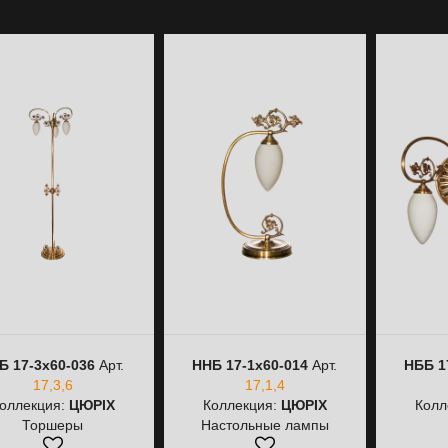
Б 17-3х60-036
Арт.
ННБ 17-1х60-014
Арт.
НББ 1
17,3,6
17,1,4
оллекция:
ЦЮРІХ
Коллекция:
ЦЮРІХ
Колл
Торшеры
Настольные лампы