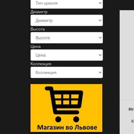
Диаметр
Высота
Цена
Коллекция
Нт
К