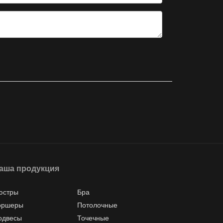
аша продукция
юстры
Бра
оршеры
Потолочные
одвесы
Точечные