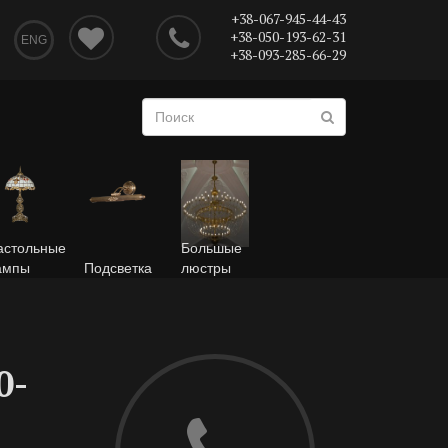
+38-067-945-44-43
+38-050-193-62-31
ENG
+38-093-285-66-29
астольные
Большые
ампы
Подсветка
люстры
0-