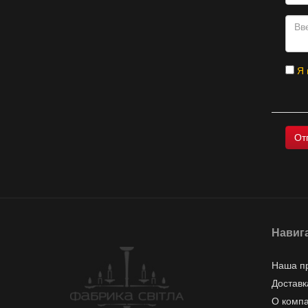
Я 
Навиг
Наша п
Доставк
О комп