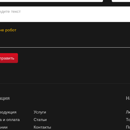
не робот
ация
Н
родукция
Услуги
Л
а и оплата
Статьи
Т
ании
Контакты
П