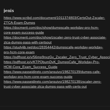
jenis
https://www.scribd.com/document/1011374803/CertsOut-Zscaler-
ZTCA-Exam-Dumps
https://docmerit.com/doc/show/dumpscafe-workday-pro-hcm-
core-exam-success-guide
https://docmerit.com/doc/show/zscaler-zero-trust-cyber-associate-
ztca-dumps-pass-with-certsout
https://studylib.net/doc/28354442/dumpscafe-workday-workday-
pro-hcm-core-exam
https://pdfhost.io/v/56mp9nxzGv_Zscaler_Zero_Trust_Cyber_Ass
https://pdfhost.io/v/KTPQbumDvK_DumpsCafe_Workday-Pro-
HCM-Core_Exam_Success_Guide
https://www.passeidireto.com/arquivo/198270139/dumps-cafe-
workday-pro-hcm-core-exam-success-guide
https://www.passeidireto.com/arquivo/198270138/zscaler-zero-
trust-cyber-associate-ztca-dumps-pass-with-certs-out