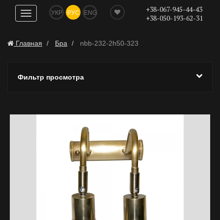
+38-067-945-44-43
УКР
РУС
ENG
Показать
+38-050-193-62-31
навигацию
Главная
Бра
nbb-232-2h50-323
Фильтр просмотра