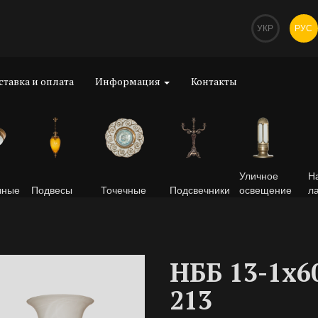
УКР
РУС
ставка и оплата
Информация
Контакты
Уличное
Н
чные
Подвесы
Точечные
Подсвечники
освещение
л
НББ 13-1х6
213