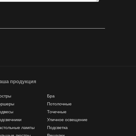
аша продукция
юстры
Бра
оршеры
Потолочные
одвесы
Точечные
одсвечники
Уличное освещение
астольные лампы
Подсветка
ольшые люстры
Вешалки