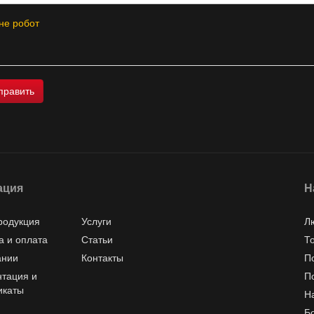
не робот
ация
Н
родукция
Услуги
Л
а и оплата
Статьи
Т
ании
Контакты
П
тация и
П
икаты
Н
Б