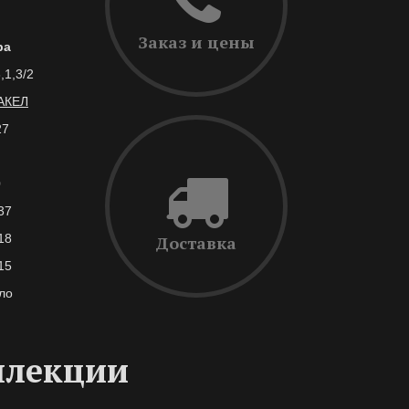
Заказ и цены
ра
,1,3/2
АКЕЛ
27
0
37
18
Доставка
15
ло
ллекции