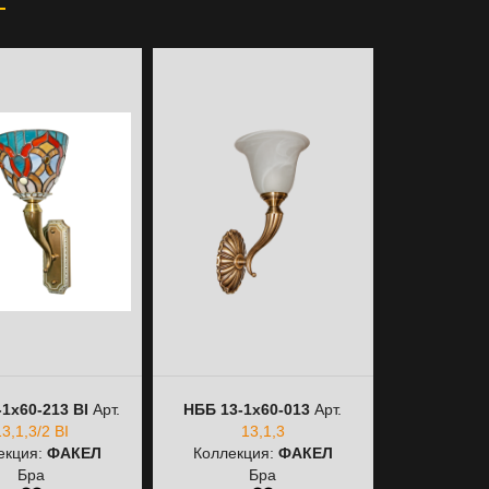
1х60-213 ВІ
Арт.
НББ 13-1х60-013
Арт.
13,1,3/2 ВІ
13,1,3
екция:
ФАКЕЛ
Коллекция:
ФАКЕЛ
Бра
Бра