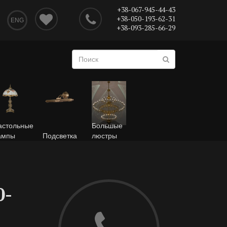
+38-067-945-44-43
+38-050-193-62-31
ENG
+38-093-285-66-29
астольные
Большые
ампы
Подсветка
люстры
0-