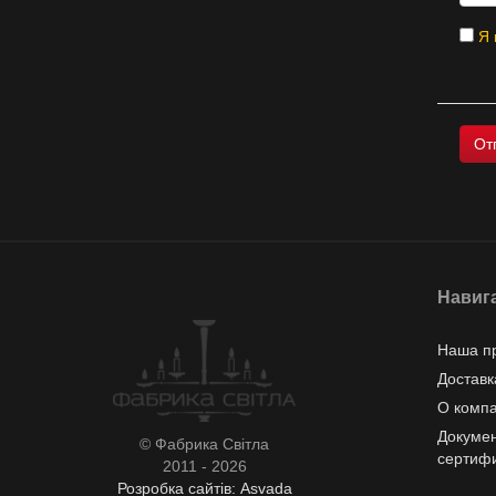
Я 
Навиг
Наша п
Доставк
О комп
Докумен
© Фабрика Світла
сертиф
2011 - 2026
Розробка сайтів: Asvada