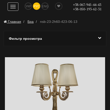
+38-067-945-44-43
УКР
РУС
ENG
Показать
+38-050-193-62-31
навигацию
Главная
Бра
nsb-23-2h60-423-06-13
Фильтр просмотра