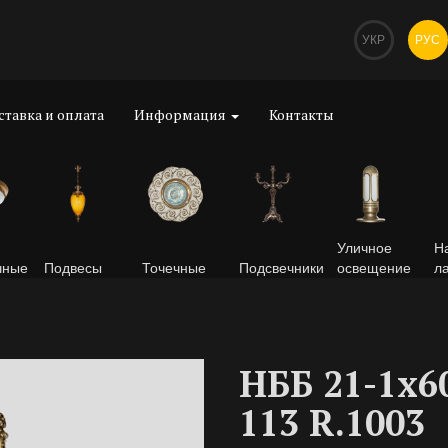
УКР
РУС
ставка и оплата
Информация
Контакты
Уличное
Н
чные
Подвесы
Точечные
Подсвечники
освещение
л
НББ 21-1х6
113 R.1003