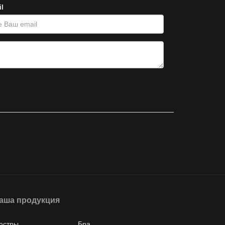
l
аша продукция
юстры
Бра