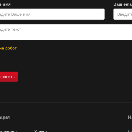
е имя
Ваш emai
не робот
ация
Н
родукция
Услуги
Л