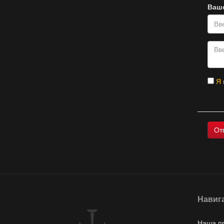
Ваш
Я 
Навиг
Наша п