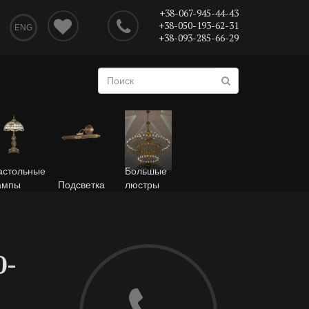
+38-067-945-44-43
+38-050-193-62-31
ENG
+38-093-285-66-29
астольные
Большые
ампы
Подсветка
люстры
0-