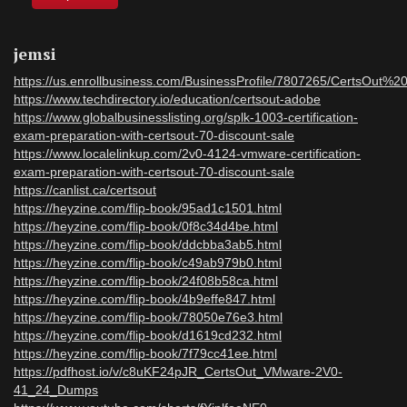
jemsi
https://us.enrollbusiness.com/BusinessProfile/7807265/CertsOut%
https://www.techdirectory.io/education/certsout-adobe
https://www.globalbusinesslisting.org/splk-1003-certification-
exam-preparation-with-certsout-70-discount-sale
https://www.localelinkup.com/2v0-4124-vmware-certification-
exam-preparation-with-certsout-70-discount-sale
https://canlist.ca/certsout
https://heyzine.com/flip-book/95ad1c1501.html
https://heyzine.com/flip-book/0f8c34d4be.html
https://heyzine.com/flip-book/ddcbba3ab5.html
https://heyzine.com/flip-book/c49ab979b0.html
https://heyzine.com/flip-book/24f08b58ca.html
https://heyzine.com/flip-book/4b9effe847.html
https://heyzine.com/flip-book/78050e76e3.html
https://heyzine.com/flip-book/d1619cd232.html
https://heyzine.com/flip-book/7f79cc41ee.html
https://pdfhost.io/v/c8uKF24pJR_CertsOut_VMware-2V0-
41_24_Dumps