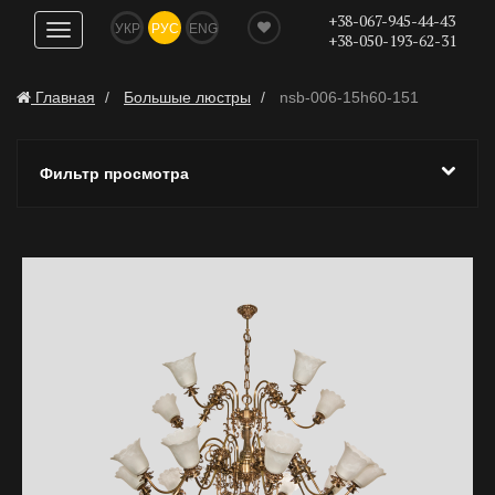
+38-067-945-44-43
УКР
РУС
ENG
Показать
+38-050-193-62-31
навигацию
Главная
Большые люстры
nsb-006-15h60-151
Фильтр просмотра