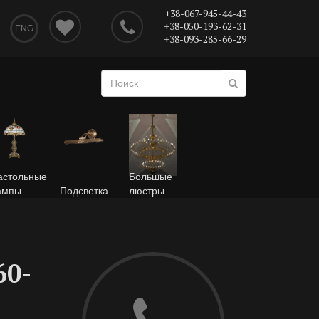
+38-067-945-44-43
+38-050-193-62-31
ENG
+38-093-285-66-29
астольные
Большые
ампы
Подсветка
люстры
60-