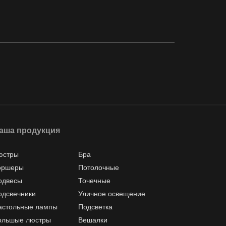
аша продукция
юстры
Бра
оршеры
Потолочные
одвесы
Точечные
одсвечники
Уличное освещение
астольные лампы
Подсветка
ольшые люстры
Вешалки