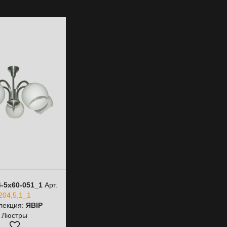
-5х60-051_1
Арт.
204,5,1_1
лекция:
ЯВІР
Люстры