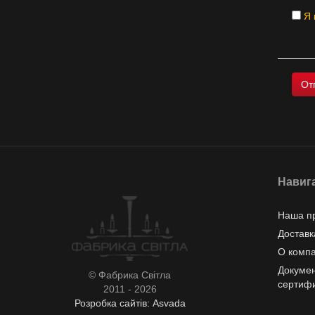
Я 
Навиг
Наша п
Доставк
О комп
Докумен
© Фабрика Світла
сертиф
2011 - 2026
Розробка сайтів: Asvada