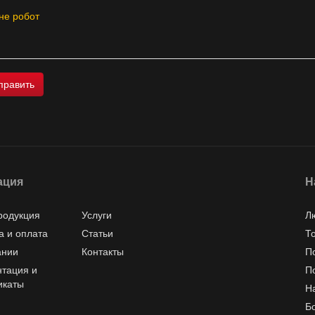
не робот
ация
Н
родукция
Услуги
Л
а и оплата
Статьи
Т
ании
Контакты
П
тация и
П
икаты
Н
Б