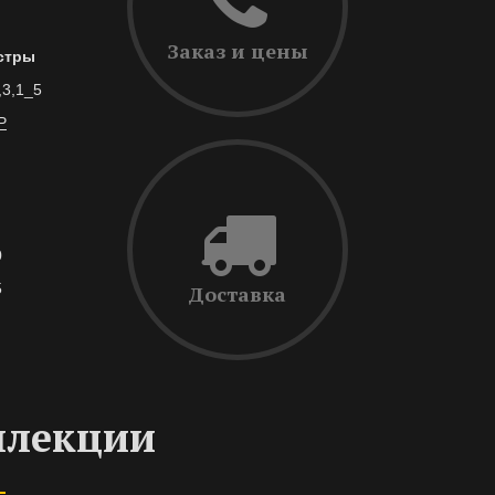
Заказ и цены
стры
,3,1_5
Р
0
5
Доставка
ллекции