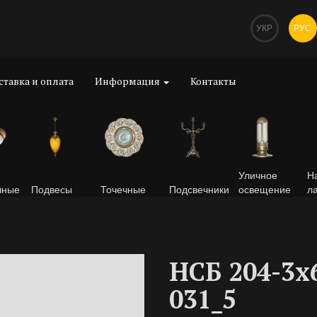
УКР
РУС
ставка и оплата
Информация
Контакты
Уличное
Н
чные
Подвесы
Точечные
Подсвечники
освещение
л
НСБ 204-3х
031_5