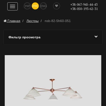
+38-067-945-44-43
УКР
РУС
ENG
Показать
+38-050-193-62-31
навигацию
Главная
Люстры
nsb-82-5h60-051
Фильтр просмотра