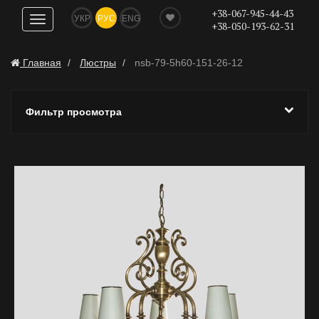
+38-067-945-44-43
УКР
РУС
ENG
Показать
+38-050-193-62-31
навигацию
Главная
Люстры
nsb-79-5h60-151-26-12
Фильтр просмотра